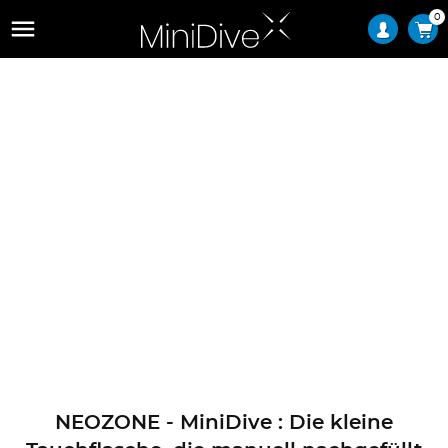
0

NEOZONE - MiniDive : Die kleine