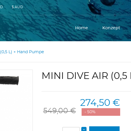
SD
$ AUD
Home
Konzept
 (0,5 L) + Hand Pumpe
MINI DIVE AIR (0,
274,50 €
549,00 €
- 50%