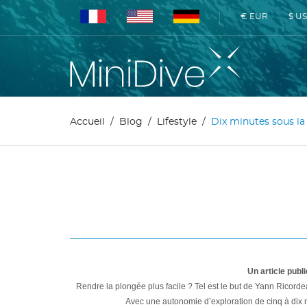
€ EUR
$ U
Accueil
Blog
Lifestyle
Dix minutes sous l
Un article publ
Rendre la plongée plus facile ? Tel est le but de Yann Ricorde
Avec une autonomie d’exploration de cinq à dix mi