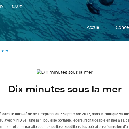
SD
$ AUD
Accueil
Conce
a mer
Dix minutes sous la mer
ié dans le hors-série de L'Express du 7 Septembre 2017, dans la rubrique 50 i
au avec MiniDive : une mini bouteille portable, légère, rechargeable en mer à l’a
nutes, elle est parfaite pour les petites expéditions, les opérations d’entretien d