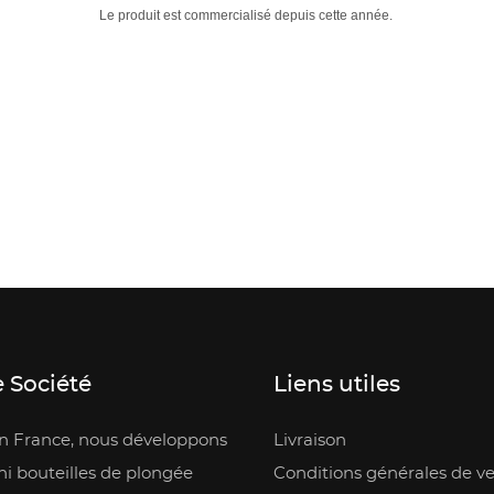
Le produit est commercialisé depuis cette année.
 Société
Liens utiles
en France, nous développons
Livraison
i bouteilles de plongée
Conditions générales de v