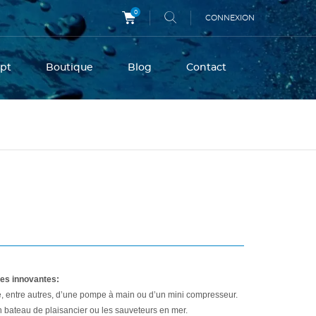
0
CONNEXION
pt
Boutique
Blog
Contact
dées innovantes:
ide, entre autres, d’une pompe à main ou d’un mini compresseur.
’un bateau de plaisancier ou
les sauveteurs en mer.