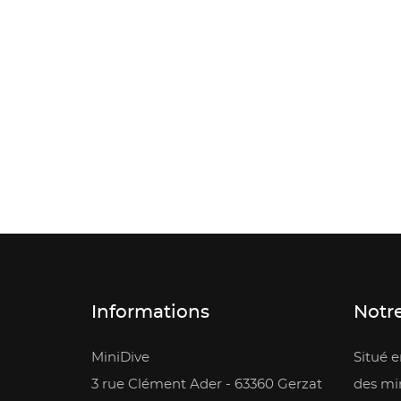
Informations
Notre
MiniDive
Situé 
3 rue Clément Ader - 63360 Gerzat
des min