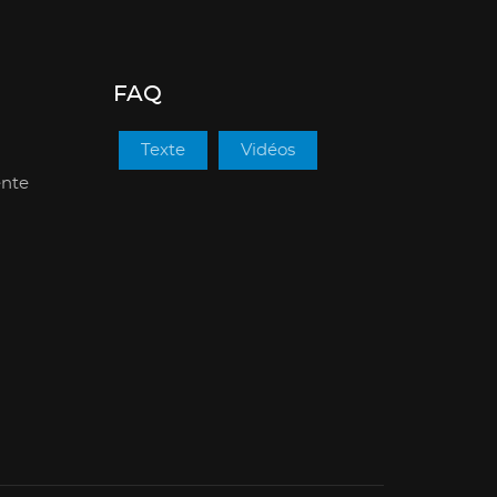
FAQ
Texte
Vidéos
ente