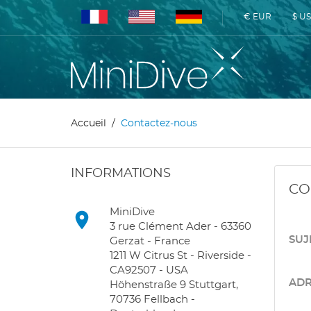
€ EUR
$ U
Accueil
Contactez-nous
INFORMATIONS
CO
MiniDive

3 rue Clément Ader - 63360
SUJ
Gerzat - France
1211 W Citrus St - Riverside -
CA92507 - USA
ADR
Höhenstraße 9 Stuttgart,
70736 Fellbach -