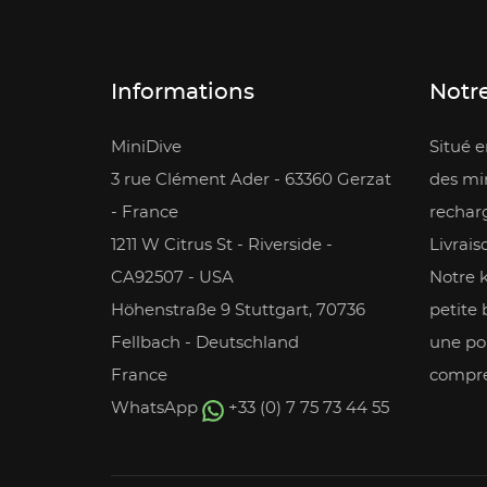
Informations
Notre
MiniDive
Situé 
3 rue Clément Ader - 63360 Gerzat
des min
- France
rechar
1211 W Citrus St - Riverside -
Livrais
CA92507 - USA
Notre 
Höhenstraße 9 Stuttgart, 70736
petite 
Fellbach - Deutschland
une po
France
compre
WhatsApp
+33 (0) 7 75 73 44 55