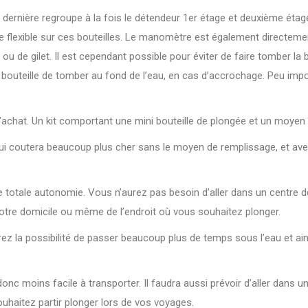
 dernière regroupe à la fois le détendeur 1er étage et deuxième étag
de flexible sur ces bouteilles. Le manomètre est également directement
ou de gilet. Il est cependant possible pour éviter de faire tomber la b
bouteille de tomber au fond de l’eau, en cas d’accrochage. Peu impor
l’achat. Un kit comportant une mini bouteille de plongée et un moye
ui coutera beaucoup plus cher sans le moyen de remplissage, et avec 
 totale autonomie. Vous n’aurez pas besoin d’aller dans un centre de
votre domicile ou même de l’endroit où vous souhaitez plonger.
urez la possibilité de passer beaucoup plus de temps sous l’eau et ai
 moins facile à transporter. Il faudra aussi prévoir d’aller dans un
ouhaitez partir plonger lors de vos voyages.