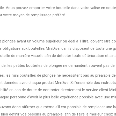
ile. Vous pouvez emporter votre bouteille dans votre valise en soute
sant votre moyen de remplissage préféré.
s de plongée ayant un volume supérieur ou égal à 1 litre, doivent être
bligatoire aux bouteilles MiniDive, car ils disposent de toute une ga
ille de manière visuelle afin de détecter toute détérioration et ains
onde, les petites bouteilles de plongée ne demandent souvent pas de c
es, les mini bouteilles de plongée ne nécessitent pas au préalable d
données avec chaque produit MiniDive. Si l’ensemble des instruction
bilité en cas de doute de contacter directement le service client Min
haque personne d’avoir la plus belle expérience possible avec une min
vons donc affirmer que même s’il est possible de remplacer une boute
 bien définir vos besoins au préalable, afin de faire le meilleur choix d