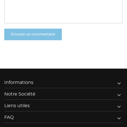

Informations

Notre Société

Liens utiles

FAQ