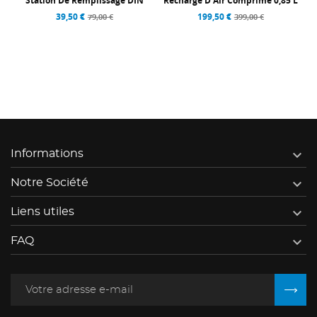
 L
Station De Remplissage DIN
Recharge D'Air Comprimé 0,85 L
39,50 €
199,50 €
79,00 €
399,00 €

Informations

Notre Société

Liens utiles

FAQ