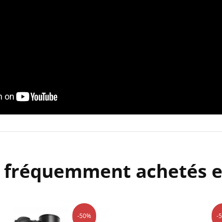
s fréquemment achetés 
-50%
-