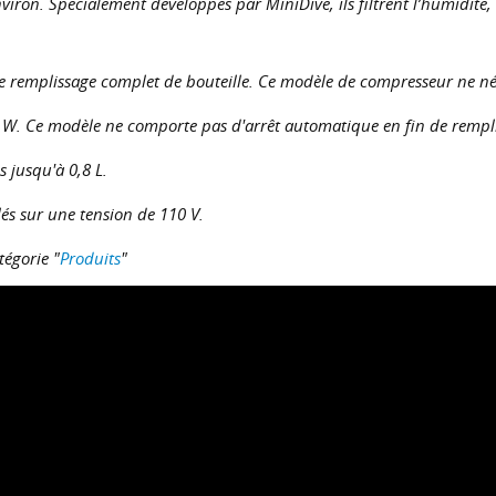
viron. Spécialement développés par MiniDive, ils filtrent l’humidité, l
ue remplissage complet de bouteille. Ce modèle de compresseur ne né
W. Ce modèle ne comporte pas d'arrêt automatique en fin de rempli
 jusqu'à 0,8 L.
és sur une tension de 110 V.
tégorie "
Produits
"