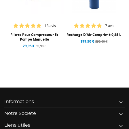
13 avis
7 avis
 L
Filtres Pour Compresseur Et
Recharge D'Air Comprimé 0,85 L
Pompe Manuelle
199,50 €
399,00 €
29,95 €
59,90 €

Informations

Notre Société

Liens utiles