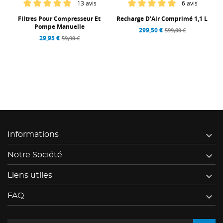
13 avis
6 avis
L
Filtres Pour Compresseur Et
Recharge D'Air Comprimé 1,1 L
Pompe Manuelle
299,50 €
599,00 €
29,95 €
59,90 €

Informations

Notre Société

Liens utiles

FAQ