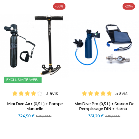
-50%
-20%
EXCLUSIVITÉ WEB !
3 avis
5 avis
Mini Dive Air+ (0,5 L) + Pompe
MiniDive Pro (0,5 L) + Station De
Manuelle
Remplissage DIN + Harna...
324,50 €
351,20 €
649,00 €
439,00 €