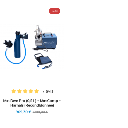
-30%
7 avis
MiniDive Pro (0,5 L) + MiniComp +
Harnais (Reconditionnée)
909,30 €
1 299,00 €