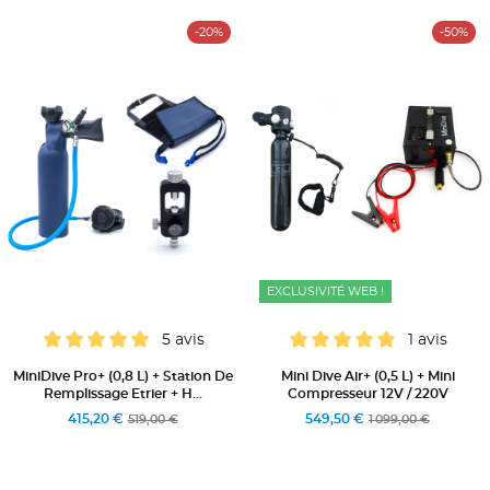
-20%
-50%
EXCLUSIVITÉ WEB !
5 avis
1 avis
MiniDive Pro+ (0,8 L) + Station De
Mini Dive Air+ (0,5 L) + Mini
Remplissage Etrier + H...
Compresseur 12V / 220V
415,20 €
549,50 €
519,00 €
1 099,00 €