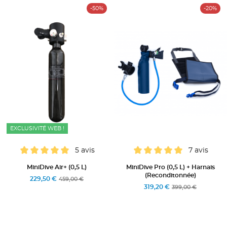
-50%
-20%
EXCLUSIVITÉ WEB !
5 avis
7 avis
MiniDive Air+ (0,5 L)
MiniDive Pro (0,5 L) + Harnais
(Reconditonnée)
229,50 €
459,00 €
319,20 €
399,00 €